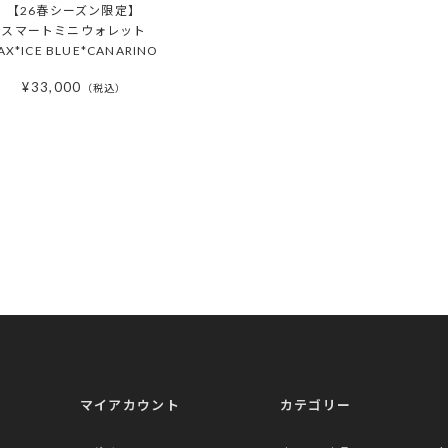
【26春シーズン限定】
スマートミニウォレット
AX*ICE BLUE*CANARINO
¥
33,000
税込
マイアカウント
カテゴリー