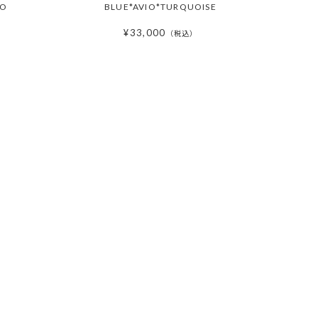
NO
BLUE*AVIO*TURQUOISE
¥
33,000
税込