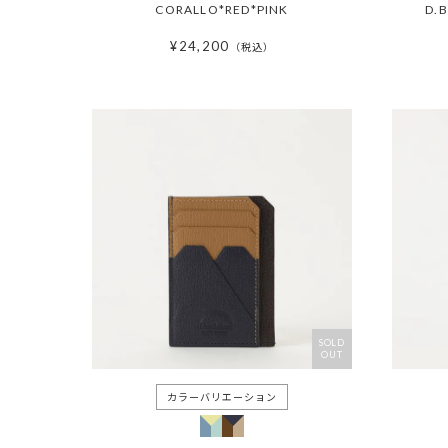
CORALLO*RED*PINK
D.
¥
24,200
税込
SOLD
OUT