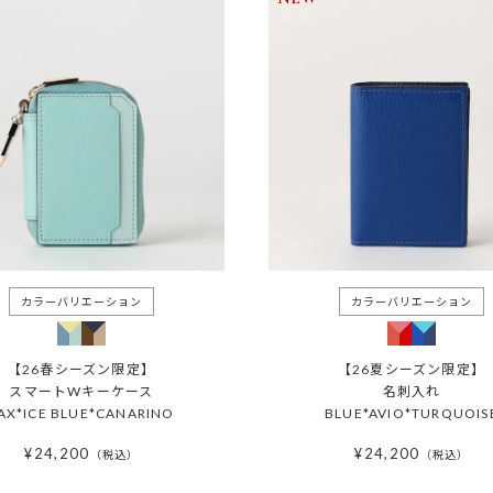
【26春シーズン限定】
【26夏シーズン限定】
スマートWキーケース
名刺入れ
AX*ICE BLUE*CANARINO
BLUE*AVIO*TURQUOIS
¥
24,200
¥
24,200
税込
税込