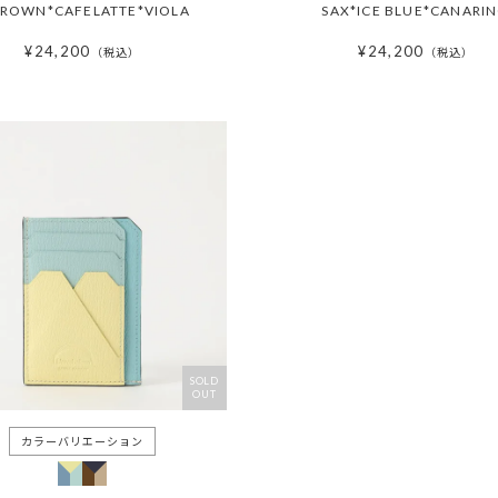
BROWN*CAFELATTE*VIOLA
SAX*ICE BLUE*CANARI
¥
24,200
¥
24,200
税込
税込
SOLD
OUT