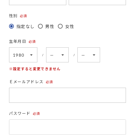
性別
(必
指定なし
男性
女性
須)
生年月日
(必
須)
※設定すると変更できません
Ｅメールアドレス
(必
須)
パスワード
(必
須)