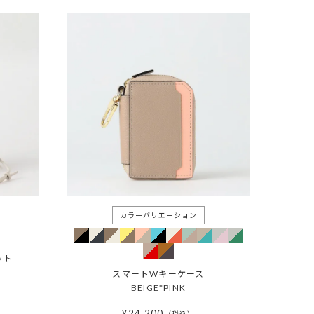
ット
スマートWキーケース
BEIGE*PINK
¥
24,200
税込