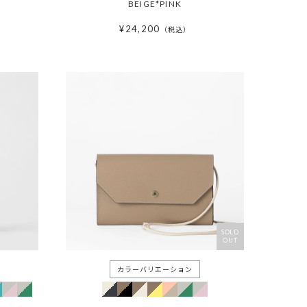
BEIGE*PINK
¥
24,200
税込
SOLD
OUT