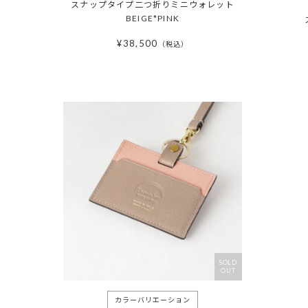
スナップタイプ二つ折りミニウォレット
BEIGE*PINK
¥
38,500
税込
SOLD
OUT