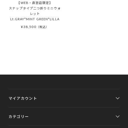
【WEB・直営店限定】
スナップタイプ二つ折りミニウォ
レット
Lt.GRAY*MINT GREEN*LILLA
¥
38,500
税込
マイアカウント
カテゴリー