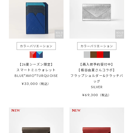
SOLD
SOLD
OUT
OUT
【26夏シーズン限定】
【再入荷予約受付中】
スマートミニウォレット
【板谷由夏さんコラボ】
BLUE*AVIO*TURQUOISE
フラップショルダー&クラッチバ
ッグ
¥
33,000
税込
SILVER
¥
69,300
税込
NEW
NEW