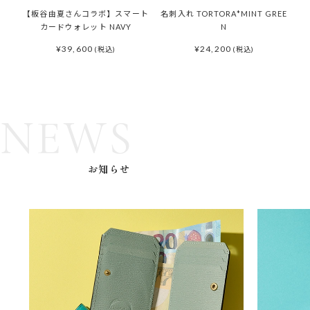
【板谷由夏さんコラボ】スマート
名刺入れ TORTORA*MINT GREE
【
カードウォレット NAVY
N
¥
39,600
¥
24,200
(税込)
(税込)
NEWS
お知らせ