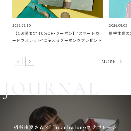
2026.08.10
2026.08.05
【1週間限定 10%OFFクーポン】”スマートカ
夏季休業の
ードウォレット”に使えるクーポンをプレゼント
MORE
JOURNAL
板谷由夏さん×L’arcobalenoコラボレーシ