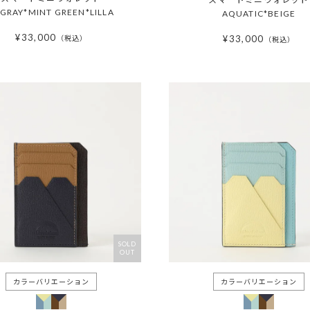
.GRAY*MINT GREEN*LILLA
AQUATIC*BEIGE
¥
33,000
¥
33,000
税込
税込
SOLD
OUT