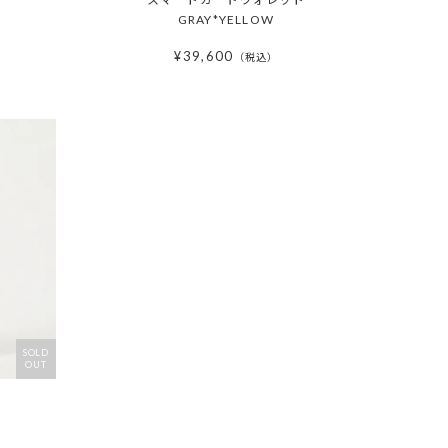
GRAY*YELLOW
¥
39,600
税込
SOLD
OUT