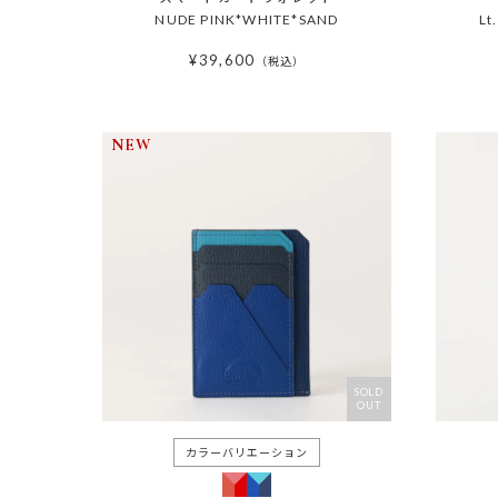
NUDE PINK*WHITE*SAND
Lt
¥
39,600
税込
NEW
SOLD
OUT