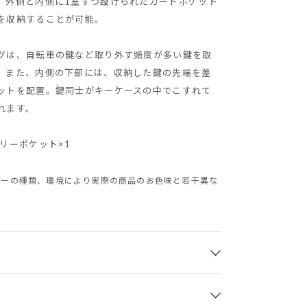
。外側と内側に1室ずつ設けられたカードポケット
を収納することが可能。
グは、自転車の鍵など取り外す頻度が多い鍵を取
。また、内側の下部には、収納した鍵の先端を差
ットを配置。鍵同士がキーケースの中でこすれて
れます。
リーポケット×1
ターの種類、環境により実際の商品のお色味と若干異な