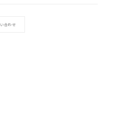
やぎ革
い合わせ
幅×高さ×厚み 7.5×10.3× 2.7
80g
イタリア
LA122GT