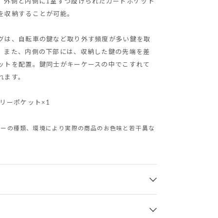
。外側と内側に1室ずつ設けられたカードポケット
を収納することが可能。
グは、自転車の鍵など取り外す頻度が多い鍵を取
。また、内側の下部には、収納した鍵の先端を差
ットを配置。鍵同士がキーケースの中でこすれて
れます。
リーポケット×1
ターの種類、環境により実際の商品のお色味と若干異な