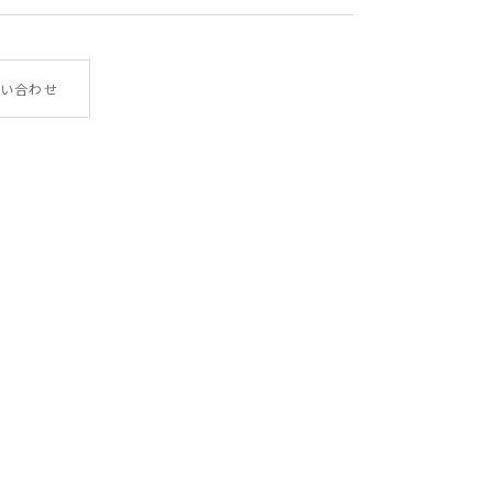
やぎ革
い合わせ
幅×高さ×厚み 7.5×10.3× 2.7
80g
イタリア
LA122GT