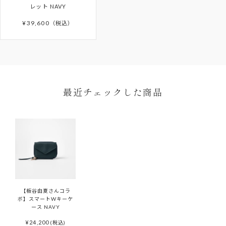
商品が届かない場合はカスタマーサポートまでお問い合わ
のにおいが生じた商品
レット NAVY
SUPPORT
」をご確認ください。
せください。
¥
39,600
税込
離島などお住まいの地域によっては5日以上かかる場合もご
ざいます。
予約商品はサイト上に掲載されている入荷（配送）予定か
ら入荷次第ご注文順のお届けとなります。
予約商品の入荷（配送）予定は、変更となる場合もござい
ます。その場合にはメールにてご連絡いたします。
ONDA COLLECTIONバッグのみ一時的に佐川急便より配
最近チェックした商品
送させていただきます。
【板谷由夏さんコラ
ボ】スマートWキーケ
ース NAVY
¥
24,200
(税込)