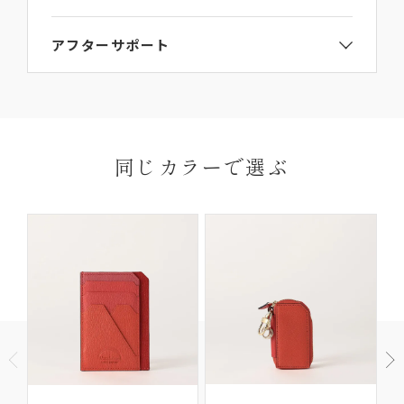
ご注文手続き画面のギフト包装選択項目で
【ギフト
LA351GT
アフターサポート
ラッピング】をご選択ください。
詳細は
ラッピングガイド
からご覧いただけます。
L’arcobalenoの製品にはお買い上げから6か月間の
ご連絡なき無断返品（不良品のみ）は返金手続き
送料・
保証期間がございます。
にお時間がかかってしまいますので、必ず事前に
お届けについて
お届け先はご自宅以外でも指定いただけます。
保証期間内に、通常のご使用によって生じた故障に
ご連絡ください。
※ギフトなどで納品書なしの配達をご希望の場合
関しましては無償にて修理対応を承ります。ただ
返品理由によってはお受付いたしかねる場合がご
同じカラーで選ぶ
は、ご購入ページの備考欄に「納品書を希望しな
し、以下の場合は無償修理の対象外となります。
ざいますので、予めご了承ください。
い」と明記して下さい。
ご使用により生じる摩擦、傷、褪色、水濡れ、汚れ
【返品・交換の対象にならない商品】
及び通常想定している容量を超える収納により生じた不具
合や故障
他社での修理履歴があるもの
商品到着以後8日以上経過している
ご使用済の商品
製品購入時に付属されている「GUARANTEE
セール・福袋・アウトレット商品
CARD（ギャランティカード）」を必ず保管くださ
商品パッケージ（ケース・袋）下げ札（商品タ
いますようお願いいたします。
グ・値札）・付属品・保証書のいずれかを紛失し
たもの
ご購入日から6か月間の保証期間を過ぎたアイテム
商品や天候状況により配送が遅れる場合がございますので