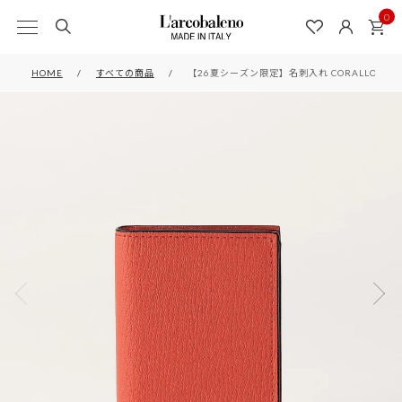
0
HOME
すべての商品
【26夏シーズン限定】名刺入れ CORALLO*RED