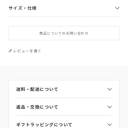
サイズ・仕様
素材
商品についてのお問い合わせ
やぎ革
サイズ
レビューを書く
幅×高さ×厚み 7.5×11×1.3
重さ
45g
送料・配送について
原産国
返品・交換について
イタリア
ギフトラッピングについて
問い合わせ番号