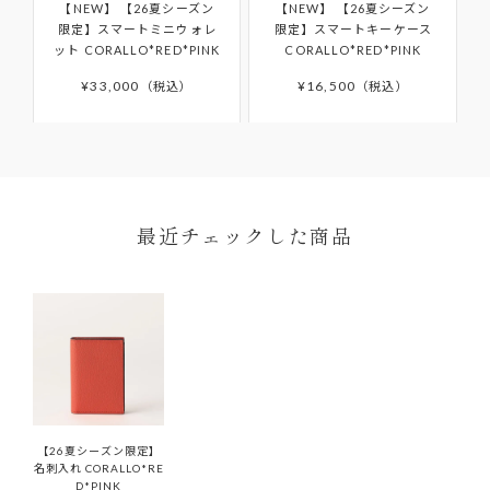
【NEW】
【26夏シーズン
【NEW】
【26夏シーズン
お客様の手元で傷・破損・汚損、香水・たばこ等
予めご了承ください。発送完了メール後、5日以上たっても
の修理や、その他詳細につきましては「
AFTER
限定】スマートミニウォレ
限定】スマートキーケース
商品が届かない場合はカスタマーサポートまでお問い合わ
のにおいが生じた商品
ット CORALLO*RED*PINK
CORALLO*RED*PINK
SUPPORT
」をご確認ください。
せください。
¥
33,000
¥
16,500
税込
税込
離島などお住まいの地域によっては5日以上かかる場合もご
ざいます。
予約商品はサイト上に掲載されている入荷（配送）予定か
ら入荷次第ご注文順のお届けとなります。
予約商品の入荷（配送）予定は、変更となる場合もござい
ます。その場合にはメールにてご連絡いたします。
ONDA COLLECTIONバッグのみ一時的に佐川急便より配
最近チェックした商品
送させていただきます。
【26夏シーズン限定】
名刺入れ CORALLO*RE
D*PINK