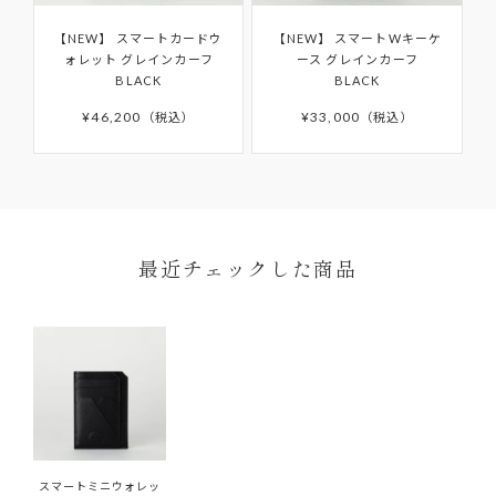
たもの
ご購入日から6か月間の保証期間を過ぎたアイテム
商品や天候状況により配送が遅れる場合がございますので
【NEW】
スマートカードウ
【NEW】
スマートWキーケ
お客様の手元で傷・破損・汚損、香水・たばこ等
予めご了承ください。発送完了メール後、5日以上たっても
の修理や、その他詳細につきましては「
AFTER
ォレット グレインカーフ
ース グレインカーフ
商品が届かない場合はカスタマーサポートまでお問い合わ
のにおいが生じた商品
BLACK
BLACK
SUPPORT
」をご確認ください。
せください。
¥
46,200
¥
33,000
税込
税込
離島などお住まいの地域によっては5日以上かかる場合もご
ざいます。
予約商品はサイト上に掲載されている入荷（配送）予定か
ら入荷次第ご注文順のお届けとなります。
予約商品の入荷（配送）予定は、変更となる場合もござい
ます。その場合にはメールにてご連絡いたします。
ONDA COLLECTIONバッグのみ一時的に佐川急便より配
最近チェックした商品
送させていただきます。
スマートミニウォレッ