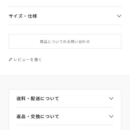
サイズ・仕様
素材
商品についてのお問い合わせ
CALF 牛革
サイズ
レビューを書く
幅×高さ×厚み 12×8.3×0.5
重さ
45g
送料・配送について
原産国
返品・交換について
イタリア