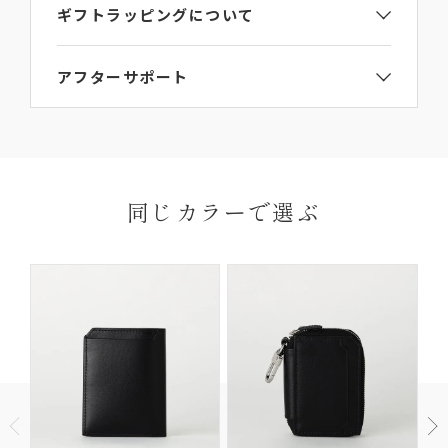
ギフトラッピングについて
問い合わせ番号
ご注文手続き画面のギフト包装選択項目で
【ギフト
LA354BX
アフターサポート
ラッピング】をご選択ください。
詳細は
ラッピングガイド
からご覧いただけます。
L’arcobalenoの製品にはお買い上げから6か月間の
ご連絡なき無断返品（不良品のみ）は返金手続き
送料・
保証期間がございます。
にお時間がかかってしまいますので、必ず事前に
お届けについて
お届け先はご自宅以外でも指定いただけます。
保証期間内に、通常のご使用によって生じた故障に
ご連絡ください。
※ギフトなどで納品書なしの配達をご希望の場合
関しましては無償にて修理対応を承ります。ただ
返品理由によってはお受付いたしかねる場合がご
同じカラーで選ぶ
は、ご購入ページの備考欄に「納品書を希望しな
し、以下の場合は無償修理の対象外となります。
ざいますので、予めご了承ください。
い」と明記して下さい。
ご使用により生じる摩擦、傷、褪色、水濡れ、汚れ
【返品・交換の対象にならない商品】
及び通常想定している容量を超える収納により生じた不具
合や故障
他社での修理履歴があるもの
商品到着以後8日以上経過している
ご使用済の商品
製品購入時に付属されている「GUARANTEE
セール・福袋・アウトレット商品
CARD（ギャランティカード）」を必ず保管くださ
商品パッケージ（ケース・袋）下げ札（商品タ
いますようお願いいたします。
グ・値札）・付属品・保証書のいずれかを紛失し