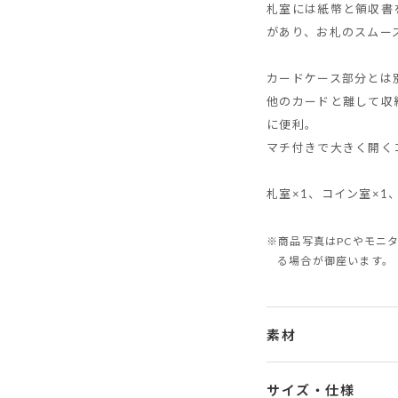
札室には紙幣と領収書
があり、お札のスムー
カードケース部分とは
他のカードと離して収
に便利。
マチ付きで大きく開く
札室×1、コイン室×1
※商品写真はPCやモニ
る場合が御座います。
素材
サイズ・仕様