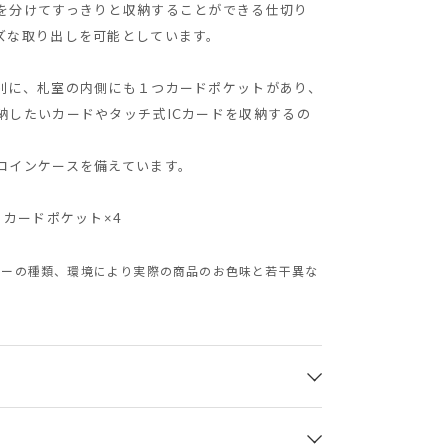
を分けてすっきりと収納することができる仕切り
ズな取り出しを可能としています。
別に、札室の内側にも１つカードポケットがあり、
納したいカードやタッチ式ICカードを収納するの
コインケースを備えています。
、カードポケット×4
ターの種類、環境により実際の商品のお色味と若干異な