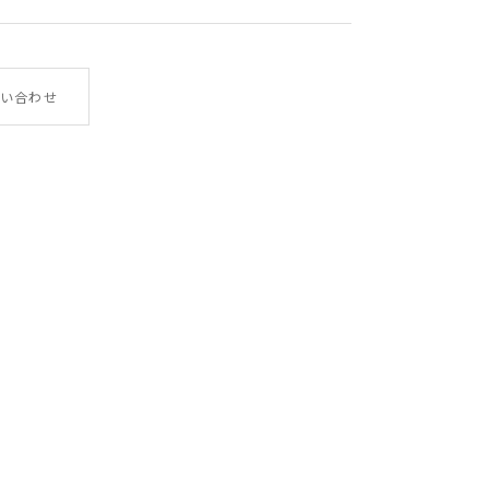
やぎ革
い合わせ
幅×高さ×厚み 8.5×10×1.8
60g
イタリア
LA401GT