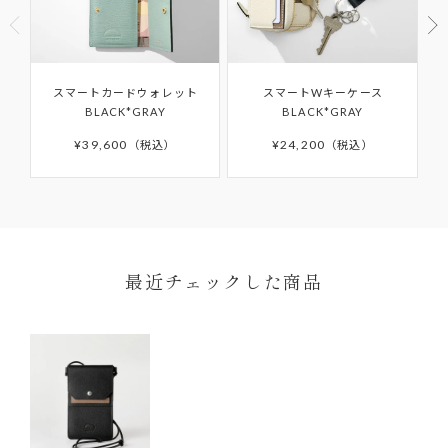
CARD（ギャランティカード）」を必ず保管くださ
商品パッケージ（ケース・袋）下げ札（商品タ
いますようお願いいたします。
グ・値札）・付属品・保証書のいずれかを紛失し
たもの
ご購入日から6か月間の保証期間を過ぎたアイテム
商品や天候状況により配送が遅れる場合がございますので
スマートカードウォレット
スマートWキーケース
お客様の手元で傷・破損・汚損、香水・たばこ等
予めご了承ください。発送完了メール後、5日以上たっても
の修理や、その他詳細につきましては「
AFTER
BLACK*GRAY
BLACK*GRAY
商品が届かない場合はカスタマーサポートまでお問い合わ
のにおいが生じた商品
SUPPORT
」をご確認ください。
せください。
¥
39,600
¥
24,200
税込
税込
離島などお住まいの地域によっては5日以上かかる場合もご
ざいます。
予約商品はサイト上に掲載されている入荷（配送）予定か
ら入荷次第ご注文順のお届けとなります。
予約商品の入荷（配送）予定は、変更となる場合もござい
ます。その場合にはメールにてご連絡いたします。
最近チェックした商品
ONDA COLLECTIONバッグのみ一時的に佐川急便より配
送させていただきます。