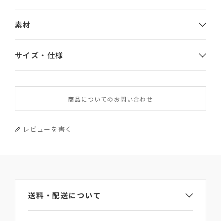
素材
サイズ・仕様
素材
商品についてのお問い合わせ
やぎ革
サイズ
レビューを書く
幅×高さ×厚み 11.5×19×2.5
重さ
130g
送料・配送について
原産国