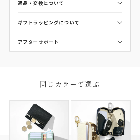
返品・交換について
イタリア
ギフトラッピングについて
問い合わせ番号
ご注文手続き画面のギフト包装選択項目で
【ギフト
LA807GT
アフターサポート
ラッピング】をご選択ください。
詳細は
ラッピングガイド
からご覧いただけます。
L’arcobalenoの製品にはお買い上げから6か月間の
ご連絡なき無断返品（不良品のみ）は返金手続き
送料・
保証期間がございます。
にお時間がかかってしまいますので、必ず事前に
お届けについて
お届け先はご自宅以外でも指定いただけます。
保証期間内に、通常のご使用によって生じた故障に
ご連絡ください。
※ギフトなどで納品書なしの配達をご希望の場合
関しましては無償にて修理対応を承ります。ただ
返品理由によってはお受付いたしかねる場合がご
同じカラーで選ぶ
は、ご購入ページの備考欄に「納品書を希望しな
し、以下の場合は無償修理の対象外となります。
ざいますので、予めご了承ください。
い」と明記して下さい。
ご使用により生じる摩擦、傷、褪色、水濡れ、汚れ
【返品・交換の対象にならない商品】
及び通常想定している容量を超える収納により生じた不具
合や故障
他社での修理履歴があるもの
商品到着以後8日以上経過している
ご使用済の商品
製品購入時に付属されている「GUARANTEE
セール・福袋・アウトレット商品