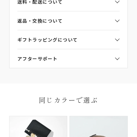
送料・配送について
65g
原産国
返品・交換について
イタリア
ギフトラッピングについて
問い合わせ番号
ご注文手続き画面のギフト包装選択項目で
【ギフト
アフターサポート
LA901GT
ラッピング】をご選択ください。
詳細は
ラッピングガイド
からご覧いただけます。
L’arcobalenoの製品にはお買い上げから6か月間の
ご連絡なき無断返品（不良品のみ）は返金手続き
送料・
保証期間がございます。
にお時間がかかってしまいますので、必ず事前に
お届けについて
お届け先はご自宅以外でも指定いただけます。
保証期間内に、通常のご使用によって生じた故障に
ご連絡ください。
※ギフトなどで納品書なしの配達をご希望の場合
関しましては無償にて修理対応を承ります。ただ
返品理由によってはお受付いたしかねる場合がご
同じカラーで選ぶ
は、ご購入ページの備考欄に「納品書を希望しな
し、以下の場合は無償修理の対象外となります。
ざいますので、予めご了承ください。
い」と明記して下さい。
ご使用により生じる摩擦、傷、褪色、水濡れ、汚れ
【返品・交換の対象にならない商品】
及び通常想定している容量を超える収納により生じた不具
合や故障
他社での修理履歴があるもの