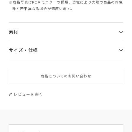
※商品写真はPCやモニターの種類、環境により実際の商品のお色
味と若干異なる場合が御座います。
素材
サイズ・仕様
素材
商品についてのお問い合わせ
やぎ革
サイズ
レビューを書く
幅×高さ×厚み 18×20
スナップを留めた時：幅×高さ×厚み 16.5×18×3.7
重さ