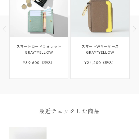
商品到着以後8日以上経過している
ご使用済の商品
製品購入時に付属されている「GUARANTEE
セール・福袋・アウトレット商品
CARD（ギャランティカード）」を必ず保管くださ
商品パッケージ（ケース・袋）下げ札（商品タ
いますようお願いいたします。
グ・値札）・付属品・保証書のいずれかを紛失し
たもの
ご購入日から6か月間の保証期間を過ぎたアイテム
商品や天候状況により配送が遅れる場合がございますので
スマートカードウォレット
スマートWキーケース
お客様の手元で傷・破損・汚損、香水・たばこ等
予めご了承ください。発送完了メール後、5日以上たっても
の修理や、その他詳細につきましては「
AFTER
GRAY*YELLOW
GRAY*YELLOW
商品が届かない場合はカスタマーサポートまでお問い合わ
のにおいが生じた商品
SUPPORT
」をご確認ください。
せください。
¥
39,600
¥
24,200
税込
税込
離島などお住まいの地域によっては5日以上かかる場合もご
ざいます。
予約商品はサイト上に掲載されている入荷（配送）予定か
ら入荷次第ご注文順のお届けとなります。
予約商品の入荷（配送）予定は、変更となる場合もござい
ます。その場合にはメールにてご連絡いたします。
ONDA COLLECTIONバッグのみ一時的に佐川急便より配
最近チェックした商品
送させていただきます。