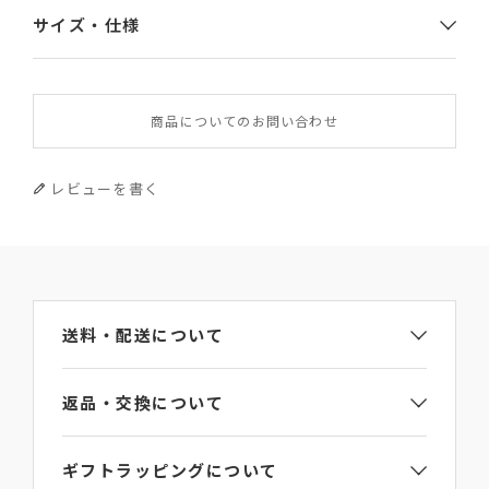
サイズ・仕様
素材
商品についてのお問い合わせ
表側：牛革 内側：やぎ革
サイズ
レビューを書く
幅×高さ×厚み 21×14×3
重さ
250g
送料・配送について
原産国
返品・交換について
イタリア
ギフトラッピングについて
問い合わせ番号