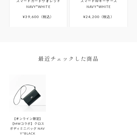
スマートカードウォレット
スマートWキーケース
お客様の手元で傷・破損・汚損、香水・たばこ等
予めご了承ください。発送完了メール後、5日以上たっても
の修理や、その他詳細につきましては「
AFTER
NAVY*WHITE
NAVY*WHITE
商品が届かない場合はカスタマーサポートまでお問い合わ
のにおいが生じた商品
SUPPORT
」をご確認ください。
せください。
¥
39,600
¥
24,200
税込
税込
離島などお住まいの地域によっては5日以上かかる場合もご
ざいます。
予約商品はサイト上に掲載されている入荷（配送）予定か
ら入荷次第ご注文順のお届けとなります。
予約商品の入荷（配送）予定は、変更となる場合もござい
ます。その場合にはメールにてご連絡いたします。
最近チェックした商品
ONDA COLLECTIONバッグのみ一時的に佐川急便より配
送させていただきます。
【オンライン限定】
【MWコラボ】クロス
ボディミニバッグ NAV
Y*BLACK