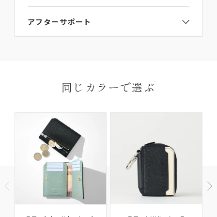
ご注文手続き画面のギフト包装選択項目で
【ギフト
LA808PNM
アフターサポート
ラッピング】をご選択ください。
詳細は
ラッピングガイド
からご覧いただけます。
L’arcobalenoの製品にはお買い上げから6か月間の
ご連絡なき無断返品（不良品のみ）は返金手続き
送料・
保証期間がございます。
にお時間がかかってしまいますので、必ず事前に
お届けについて
お届け先はご自宅以外でも指定いただけます。
保証期間内に、通常のご使用によって生じた故障に
ご連絡ください。
※ギフトなどで納品書なしの配達をご希望の場合
関しましては無償にて修理対応を承ります。ただ
返品理由によってはお受付いたしかねる場合がご
同じカラーで選ぶ
は、ご購入ページの備考欄に「納品書を希望しな
し、以下の場合は無償修理の対象外となります。
ざいますので、予めご了承ください。
い」と明記して下さい。
ご使用により生じる摩擦、傷、褪色、水濡れ、汚れ
【返品・交換の対象にならない商品】
及び通常想定している容量を超える収納により生じた不具
合や故障
他社での修理履歴があるもの
商品到着以後8日以上経過している
ご使用済の商品
製品購入時に付属されている「GUARANTEE
セール・福袋・アウトレット商品
CARD（ギャランティカード）」を必ず保管くださ
商品パッケージ（ケース・袋）下げ札（商品タ
いますようお願いいたします。
グ・値札）・付属品・保証書のいずれかを紛失し
たもの
ご購入日から6か月間の保証期間を過ぎたアイテム
商品や天候状況により配送が遅れる場合がございますので