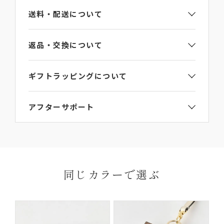
送料・配送について
重さ
約105g
返品・交換について
原産国
ギフトラッピングについて
イタリア
ご注文手続き画面のギフト包装選択項目で
【ギフト
問い合わせ番号
アフターサポート
ラッピング】をご選択ください。
詳細は
ラッピングガイド
からご覧いただけます。
LB109LEM25
L’arcobalenoの製品にはお買い上げから6か月間の
ご連絡なき無断返品（不良品のみ）は返金手続き
送料・
保証期間がございます。
にお時間がかかってしまいますので、必ず事前に
お届けについて
お届け先はご自宅以外でも指定いただけます。
保証期間内に、通常のご使用によって生じた故障に
ご連絡ください。
※ギフトなどで納品書なしの配達をご希望の場合
関しましては無償にて修理対応を承ります。ただ
返品理由によってはお受付いたしかねる場合がご
同じカラーで選ぶ
は、ご購入ページの備考欄に「納品書を希望しな
し、以下の場合は無償修理の対象外となります。
ざいますので、予めご了承ください。
い」と明記して下さい。
ご使用により生じる摩擦、傷、褪色、水濡れ、汚れ
【返品・交換の対象にならない商品】
及び通常想定している容量を超える収納により生じた不具
合や故障