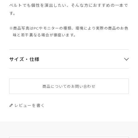
ベルトでも個性を演出したい、そんな方におすすめの一本で
す。
※商品写真はPCやモニターの種類、環境により実際の商品のお色
味と若干異なる場合が御座います。
サイズ・仕様
素材
商品についてのお問い合わせ
皮革部分：牛革
バックル：合金
レビューを書く
サイズ
M：全長100cm
L：全長105cm
※バックル含む