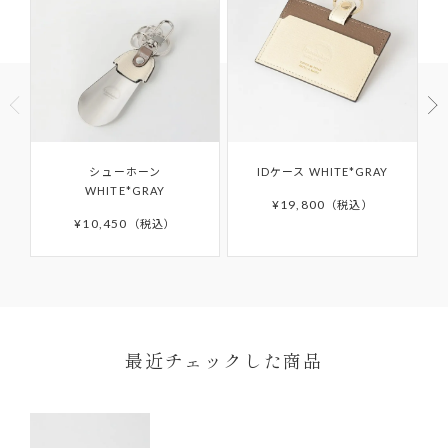
他社での修理履歴があるもの
商品到着以後8日以上経過している
ご使用済の商品
製品購入時に付属されている「GUARANTEE
セール・福袋・アウトレット商品
CARD（ギャランティカード）」を必ず保管くださ
商品パッケージ（ケース・袋）下げ札（商品タ
いますようお願いいたします。
グ・値札）・付属品・保証書のいずれかを紛失し
たもの
ご購入日から6か月間の保証期間を過ぎたアイテム
商品や天候状況により配送が遅れる場合がございますので
シューホーン
IDケース WHITE*GRAY
お客様の手元で傷・破損・汚損、香水・たばこ等
予めご了承ください。発送完了メール後、5日以上たっても
の修理や、その他詳細につきましては「
AFTER
WHITE*GRAY
商品が届かない場合はカスタマーサポートまでお問い合わ
¥
19,800
税込
のにおいが生じた商品
SUPPORT
」をご確認ください。
せください。
¥
10,450
税込
離島などお住まいの地域によっては5日以上かかる場合もご
ざいます。
予約商品はサイト上に掲載されている入荷（配送）予定か
ら入荷次第ご注文順のお届けとなります。
予約商品の入荷（配送）予定は、変更となる場合もござい
ます。その場合にはメールにてご連絡いたします。
最近チェックした商品
ONDA COLLECTIONバッグのみ一時的に佐川急便より配
送させていただきます。