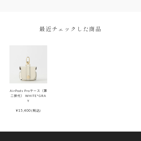
ら入荷次第ご注文順のお届けとなります。
予約商品の入荷（配送）予定は、変更となる場合もござい
ます。その場合にはメールにてご連絡いたします。
ONDA COLLECTIONバッグのみ一時的に佐川急便より配
最近チェックした商品
送させていただきます。
AirPods Proケース（第
二世代） WHITE*GRA
Y
¥
15,400
(税込)