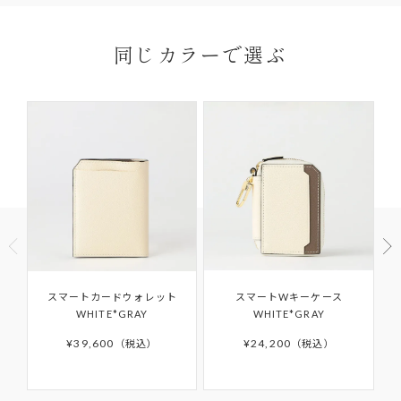
お届け先はご自宅以外でも指定いただけます。
保証期間内に、通常のご使用によって生じた故障に
ご連絡ください。
※ギフトなどで納品書なしの配達をご希望の場合
関しましては無償にて修理対応を承ります。ただ
返品理由によってはお受付いたしかねる場合がご
同じカラーで選ぶ
は、ご購入ページの備考欄に「納品書を希望しな
し、以下の場合は無償修理の対象外となります。
ざいますので、予めご了承ください。
い」と明記して下さい。
ご使用により生じる摩擦、傷、褪色、水濡れ、汚れ
【返品・交換の対象にならない商品】
及び通常想定している容量を超える収納により生じた不具
合や故障
他社での修理履歴があるもの
商品到着以後8日以上経過している
ご使用済の商品
製品購入時に付属されている「GUARANTEE
セール・福袋・アウトレット商品
CARD（ギャランティカード）」を必ず保管くださ
商品パッケージ（ケース・袋）下げ札（商品タ
いますようお願いいたします。
グ・値札）・付属品・保証書のいずれかを紛失し
たもの
ご購入日から6か月間の保証期間を過ぎたアイテム
商品や天候状況により配送が遅れる場合がございますので
スマートカードウォレット
スマートWキーケース
お客様の手元で傷・破損・汚損、香水・たばこ等
予めご了承ください。発送完了メール後、5日以上たっても
の修理や、その他詳細につきましては「
AFTER
WHITE*GRAY
WHITE*GRAY
商品が届かない場合はカスタマーサポートまでお問い合わ
のにおいが生じた商品
SUPPORT
」をご確認ください。
せください。
¥
39,600
¥
24,200
税込
税込
離島などお住まいの地域によっては5日以上かかる場合もご
ざいます。
予約商品はサイト上に掲載されている入荷（配送）予定か