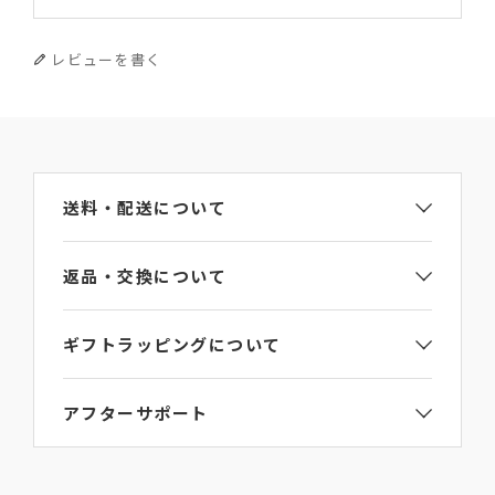
やぎ革
サイズ
レビューを書く
幅×高さ×厚み 6.5×6(金具含む : 9)×1.5
重さ
25g
送料・配送について
原産国
返品・交換について
イタリア
ギフトラッピングについて
問い合わせ番号
ご注文手続き画面のギフト包装選択項目で
【ギフト
LA138GT
アフターサポート
ラッピング】をご選択ください。
詳細は
ラッピングガイド
からご覧いただけます。
L’arcobalenoの製品にはお買い上げから6か月間の
ご連絡なき無断返品（不良品のみ）は返金手続き
送料・
保証期間がございます。
にお時間がかかってしまいますので、必ず事前に
お届けについて