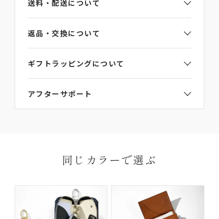
送料・配送について
原産国
返品・交換について
イタリア
ギフトラッピングについて
問い合わせ番号
ご注文手続き画面のギフト包装選択項目で
【ギフト
LA582GT
アフターサポート
ラッピング】をご選択ください。
詳細は
ラッピングガイド
からご覧いただけます。
L’arcobalenoの製品にはお買い上げから6か月間の
ご連絡なき無断返品（不良品のみ）は返金手続き
送料・
保証期間がございます。
にお時間がかかってしまいますので、必ず事前に
お届けについて
お届け先はご自宅以外でも指定いただけます。
保証期間内に、通常のご使用によって生じた故障に
ご連絡ください。
※ギフトなどで納品書なしの配達をご希望の場合
関しましては無償にて修理対応を承ります。ただ
返品理由によってはお受付いたしかねる場合がご
同じカラーで選ぶ
は、ご購入ページの備考欄に「納品書を希望しな
し、以下の場合は無償修理の対象外となります。
ざいますので、予めご了承ください。
い」と明記して下さい。
ご使用により生じる摩擦、傷、褪色、水濡れ、汚れ
【返品・交換の対象にならない商品】
及び通常想定している容量を超える収納により生じた不具
合や故障
他社での修理履歴があるもの