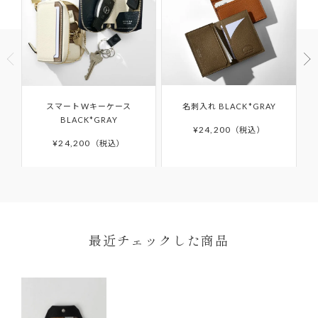
商品到着以後8日以上経過している
ご使用済の商品
製品購入時に付属されている「GUARANTEE
セール・福袋・アウトレット商品
CARD（ギャランティカード）」を必ず保管くださ
商品パッケージ（ケース・袋）下げ札（商品タ
いますようお願いいたします。
グ・値札）・付属品・保証書のいずれかを紛失し
たもの
ご購入日から6か月間の保証期間を過ぎたアイテム
商品や天候状況により配送が遅れる場合がございますので
スマートWキーケース
名刺入れ BLACK*GRAY
お客様の手元で傷・破損・汚損、香水・たばこ等
予めご了承ください。発送完了メール後、5日以上たっても
の修理や、その他詳細につきましては「
AFTER
BLACK*GRAY
商品が届かない場合はカスタマーサポートまでお問い合わ
¥
24,200
税込
のにおいが生じた商品
SUPPORT
」をご確認ください。
せください。
¥
24,200
税込
離島などお住まいの地域によっては5日以上かかる場合もご
ざいます。
予約商品はサイト上に掲載されている入荷（配送）予定か
ら入荷次第ご注文順のお届けとなります。
予約商品の入荷（配送）予定は、変更となる場合もござい
ます。その場合にはメールにてご連絡いたします。
最近チェックした商品
ONDA COLLECTIONバッグのみ一時的に佐川急便より配
送させていただきます。