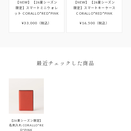
【NEW】
【26夏シーズン
【NEW】
【26夏シーズン
お客様の手元で傷・破損・汚損、香水・たばこ等
予めご了承ください。発送完了メール後、5日以上たっても
の修理や、その他詳細につきましては「
AFTER
限定】スマートミニウォレ
限定】スマートキーケース
商品が届かない場合はカスタマーサポートまでお問い合わ
のにおいが生じた商品
ット CORALLO*RED*PINK
CORALLO*RED*PINK
SUPPORT
」をご確認ください。
せください。
¥
33,000
¥
16,500
税込
税込
離島などお住まいの地域によっては5日以上かかる場合もご
ざいます。
予約商品はサイト上に掲載されている入荷（配送）予定か
ら入荷次第ご注文順のお届けとなります。
予約商品の入荷（配送）予定は、変更となる場合もござい
ます。その場合にはメールにてご連絡いたします。
ONDA COLLECTIONバッグのみ一時的に佐川急便より配
最近チェックした商品
送させていただきます。
【26夏シーズン限定】
名刺入れ CORALLO*RE
D*PINK