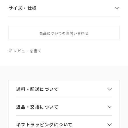
サイズ・仕様
素材
商品についてのお問い合わせ
やぎ革
サイズ
レビューを書く
幅×高さ×厚み 7.5×11×1.3
重さ
45g
送料・配送について
原産国
返品・交換について
イタリア
ギフトラッピングについて
問い合わせ番号