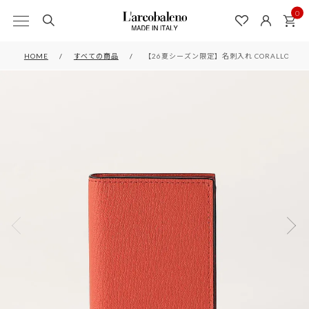
0
HOME
すべての商品
【26夏シーズン限定】名刺入れ CORALLO*RED