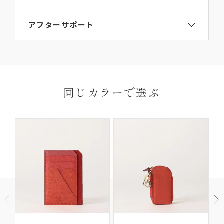
ご注文手続き画面のギフト包装選択項目で
【ギフト
LA351GT
アフターサポート
ラッピング】をご選択ください。
詳細は
ラッピングガイド
からご覧いただけます。
L’arcobalenoの製品にはお買い上げから6か月間の
ご連絡なき無断返品（不良品のみ）は返金手続き
送料・
保証期間がございます。
にお時間がかかってしまいますので、必ず事前に
お届けについて
お届け先はご自宅以外でも指定いただけます。
保証期間内に、通常のご使用によって生じた故障に
ご連絡ください。
※ギフトなどで納品書なしの配達をご希望の場合
関しましては無償にて修理対応を承ります。ただ
返品理由によってはお受付いたしかねる場合がご
同じカラーで選ぶ
は、ご購入ページの備考欄に「納品書を希望しな
し、以下の場合は無償修理の対象外となります。
ざいますので、予めご了承ください。
い」と明記して下さい。
ご使用により生じる摩擦、傷、褪色、水濡れ、汚れ
【返品・交換の対象にならない商品】
及び通常想定している容量を超える収納により生じた不具
合や故障
他社での修理履歴があるもの
商品到着以後8日以上経過している
ご使用済の商品
製品購入時に付属されている「GUARANTEE
セール・福袋・アウトレット商品
CARD（ギャランティカード）」を必ず保管くださ
商品パッケージ（ケース・袋）下げ札（商品タ
いますようお願いいたします。
グ・値札）・付属品・保証書のいずれかを紛失し
たもの
ご購入日から6か月間の保証期間を過ぎたアイテム
商品や天候状況により配送が遅れる場合がございますので