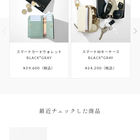
他社での修理履歴があるもの
商品到着以後8日以上経過している
ご使用済の商品
製品購入時に付属されている「GUARANTEE
セール・福袋・アウトレット商品
CARD（ギャランティカード）」を必ず保管くださ
商品パッケージ（ケース・袋）下げ札（商品タ
いますようお願いいたします。
グ・値札）・付属品・保証書のいずれかを紛失し
たもの
ご購入日から6か月間の保証期間を過ぎたアイテム
商品や天候状況により配送が遅れる場合がございますので
スマートカードウォレット
スマートWキーケース
お客様の手元で傷・破損・汚損、香水・たばこ等
予めご了承ください。発送完了メール後、5日以上たっても
の修理や、その他詳細につきましては「
AFTER
BLACK*GRAY
BLACK*GRAY
商品が届かない場合はカスタマーサポートまでお問い合わ
のにおいが生じた商品
SUPPORT
」をご確認ください。
せください。
¥
39,600
¥
24,200
税込
税込
離島などお住まいの地域によっては5日以上かかる場合もご
ざいます。
予約商品はサイト上に掲載されている入荷（配送）予定か
ら入荷次第ご注文順のお届けとなります。
予約商品の入荷（配送）予定は、変更となる場合もござい
ます。その場合にはメールにてご連絡いたします。
最近チェックした商品
ONDA COLLECTIONバッグのみ一時的に佐川急便より配
送させていただきます。