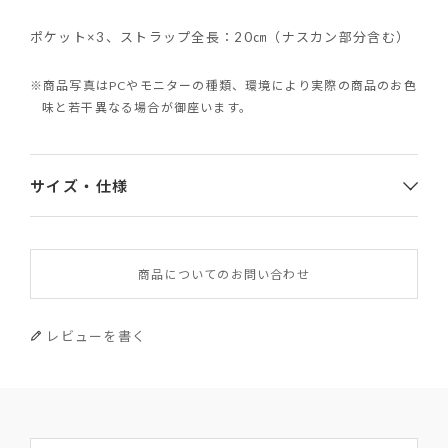
ポケット×3、ストラップ全長：20㎝（ナスカン部分含む）
※商品写真はPCやモニターの種類、環境により実際の商品のお色
味と若干異なる場合が御座います。
サイズ・仕様
素材
商品についてのお問い合わせ
表地：ナイロン 裏地：ポリエステル
皮革部分：牛革（ロゴネーム部分のみやぎ革）
レビューを書く
サイズ
幅×高さ×厚み 17×8×6
重さ