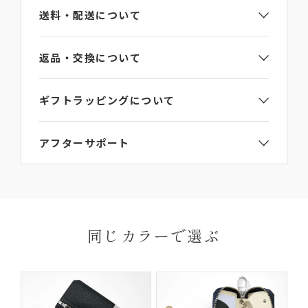
送料・配送について
100g
原産国
返品・交換について
日本
ギフトラッピングについて
問い合わせ番号
ご注文手続き画面のギフト包装選択項目で
【ギフト
アフターサポート
LA705NY
ラッピング】をご選択ください。
詳細は
ラッピングガイド
からご覧いただけます。
L’arcobalenoの製品にはお買い上げから6か月間の
ご連絡なき無断返品（不良品のみ）は返金手続き
送料・
保証期間がございます。
にお時間がかかってしまいますので、必ず事前に
お届けについて
お届け先はご自宅以外でも指定いただけます。
保証期間内に、通常のご使用によって生じた故障に
ご連絡ください。
※ギフトなどで納品書なしの配達をご希望の場合
関しましては無償にて修理対応を承ります。ただ
返品理由によってはお受付いたしかねる場合がご
同じカラーで選ぶ
は、ご購入ページの備考欄に「納品書を希望しな
し、以下の場合は無償修理の対象外となります。
ざいますので、予めご了承ください。
い」と明記して下さい。
ご使用により生じる摩擦、傷、褪色、水濡れ、汚れ
【返品・交換の対象にならない商品】
及び通常想定している容量を超える収納により生じた不具
合や故障