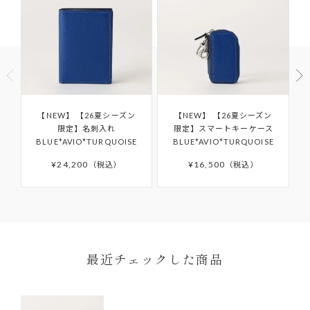
他社での修理履歴があるもの
商品到着以後8日以上経過している
ご使用済の商品
製品購入時に付属されている「GUARANTEE
セール・福袋・アウトレット商品
CARD（ギャランティカード）」を必ず保管くださ
商品パッケージ（ケース・袋）下げ札（商品タ
いますようお願いいたします。
グ・値札）・付属品・保証書のいずれかを紛失し
たもの
ご購入日から6か月間の保証期間を過ぎたアイテム
商品や天候状況により配送が遅れる場合がございますので
【NEW】
【26夏シーズン
【NEW】
【26夏シーズン
お客様の手元で傷・破損・汚損、香水・たばこ等
予めご了承ください。発送完了メール後、5日以上たっても
の修理や、その他詳細につきましては「
AFTER
限定】名刺入れ
限定】スマートキーケース
商品が届かない場合はカスタマーサポートまでお問い合わ
のにおいが生じた商品
BLUE*AVIO*TURQUOISE
BLUE*AVIO*TURQUOISE
SUPPORT
」をご確認ください。
せください。
¥
24,200
¥
16,500
税込
税込
離島などお住まいの地域によっては5日以上かかる場合もご
ざいます。
予約商品はサイト上に掲載されている入荷（配送）予定か
ら入荷次第ご注文順のお届けとなります。
予約商品の入荷（配送）予定は、変更となる場合もござい
ます。その場合にはメールにてご連絡いたします。
ONDA COLLECTIONバッグのみ一時的に佐川急便より配
最近チェックした商品
送させていただきます。