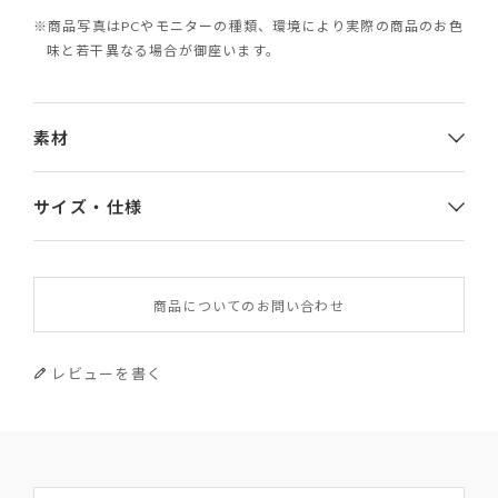
※商品写真はPCやモニターの種類、環境により実際の商品のお色
味と若干異なる場合が御座います。
素材
サイズ・仕様
素材
商品についてのお問い合わせ
やぎ革
サイズ
レビューを書く
幅×高さ×厚み 12×8.3×0.5
重さ