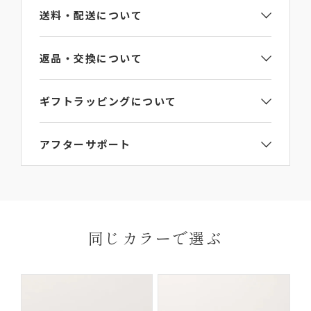
45g
送料・配送について
原産国
返品・交換について
イタリア
ギフトラッピングについて
問い合わせ番号
ご注文手続き画面のギフト包装選択項目で
【ギフト
LA354GT
アフターサポート
ラッピング】をご選択ください。
詳細は
ラッピングガイド
からご覧いただけます。
L’arcobalenoの製品にはお買い上げから6か月間の
ご連絡なき無断返品（不良品のみ）は返金手続き
送料・
保証期間がございます。
にお時間がかかってしまいますので、必ず事前に
お届けについて
お届け先はご自宅以外でも指定いただけます。
保証期間内に、通常のご使用によって生じた故障に
ご連絡ください。
※ギフトなどで納品書なしの配達をご希望の場合
関しましては無償にて修理対応を承ります。ただ
返品理由によってはお受付いたしかねる場合がご
同じカラーで選ぶ
は、ご購入ページの備考欄に「納品書を希望しな
し、以下の場合は無償修理の対象外となります。
ざいますので、予めご了承ください。
い」と明記して下さい。
ご使用により生じる摩擦、傷、褪色、水濡れ、汚れ
【返品・交換の対象にならない商品】
及び通常想定している容量を超える収納により生じた不具
合や故障