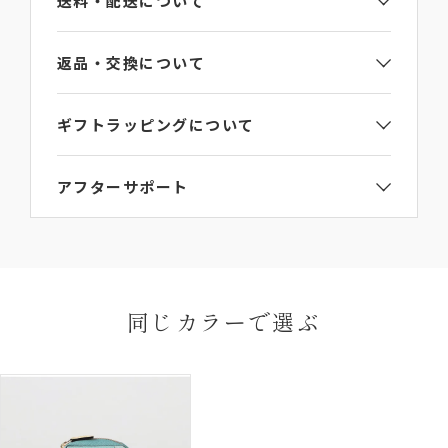
送料・配送について
原産国
返品・交換について
イタリア
ギフトラッピングについて
問い合わせ番号
ご注文手続き画面のギフト包装選択項目で
【ギフト
LA354GT
アフターサポート
ラッピング】をご選択ください。
詳細は
ラッピングガイド
からご覧いただけます。
L’arcobalenoの製品にはお買い上げから6か月間の
ご連絡なき無断返品（不良品のみ）は返金手続き
送料・
保証期間がございます。
にお時間がかかってしまいますので、必ず事前に
お届けについて
お届け先はご自宅以外でも指定いただけます。
保証期間内に、通常のご使用によって生じた故障に
ご連絡ください。
※ギフトなどで納品書なしの配達をご希望の場合
関しましては無償にて修理対応を承ります。ただ
返品理由によってはお受付いたしかねる場合がご
同じカラーで選ぶ
は、ご購入ページの備考欄に「納品書を希望しな
し、以下の場合は無償修理の対象外となります。
ざいますので、予めご了承ください。
い」と明記して下さい。
ご使用により生じる摩擦、傷、褪色、水濡れ、汚れ
【返品・交換の対象にならない商品】
及び通常想定している容量を超える収納により生じた不具
合や故障
他社での修理履歴があるもの
商品到着以後8日以上経過している