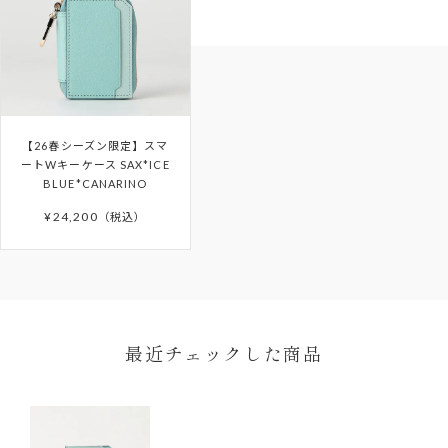
ご使用済の商品
製品購入時に付属されている「GUARANTEE
セール・福袋・アウトレット商品
CARD（ギャランティカード）」を必ず保管くださ
商品パッケージ（ケース・袋）下げ札（商品タ
いますようお願いいたします。
グ・値札）・付属品・保証書のいずれかを紛失し
たもの
ご購入日から6か月間の保証期間を過ぎたアイテム
商品や天候状況により配送が遅れる場合がございますので
【26春シーズン限定】スマ
お客様の手元で傷・破損・汚損、香水・たばこ等
予めご了承ください。発送完了メール後、5日以上たっても
の修理や、その他詳細につきましては「
AFTER
ートWキーケース SAX*ICE
商品が届かない場合はカスタマーサポートまでお問い合わ
のにおいが生じた商品
BLUE*CANARINO
SUPPORT
」をご確認ください。
せください。
¥
24,200
税込
離島などお住まいの地域によっては5日以上かかる場合もご
ざいます。
予約商品はサイト上に掲載されている入荷（配送）予定か
ら入荷次第ご注文順のお届けとなります。
予約商品の入荷（配送）予定は、変更となる場合もござい
ます。その場合にはメールにてご連絡いたします。
ONDA COLLECTIONバッグのみ一時的に佐川急便より配
最近チェックした商品
送させていただきます。