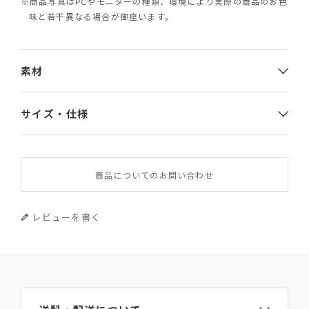
※商品写真はPCやモニターの種類、環境により実際の商品のお色
味と若干異なる場合が御座います。
素材
サイズ・仕様
素材
商品についてのお問い合わせ
やぎ革
サイズ
レビューを書く
幅×高さ×厚み 12×8.3×0.5
重さ
45g