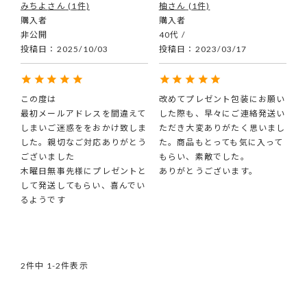
みちよ
1
柚
1
購入者
購入者
非公開
40代
投稿日
2025/10/03
投稿日
2023/03/17
この度は

改めてプレゼント包装にお願い
最初メールアドレスを間違えて
した際も、早々にご連絡発送い
しまいご迷惑ををおかけ致しま
ただき大変ありがたく思いまし
した。親切なご対応ありがとう
た。商品もとっても気に入って
ございました

もらい、素敵でした。

木曜日無事先様にプレゼントと
ありがとうございます。
して発送してもらい、喜んでい
るようです
2
件中
1
-
2
件表示