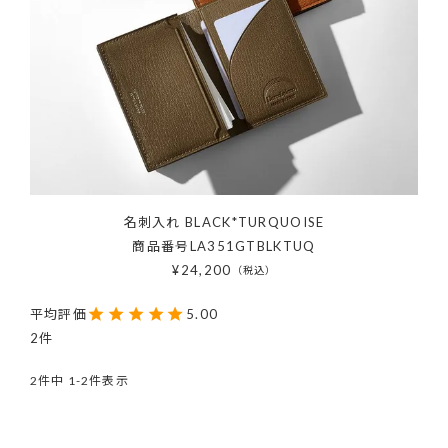
名刺入れ BLACK*TURQUOISE
商品番号
LA351GTBLKTUQ
¥
24,200
税込
5.00
2
2
件中
1
-
2
件表示