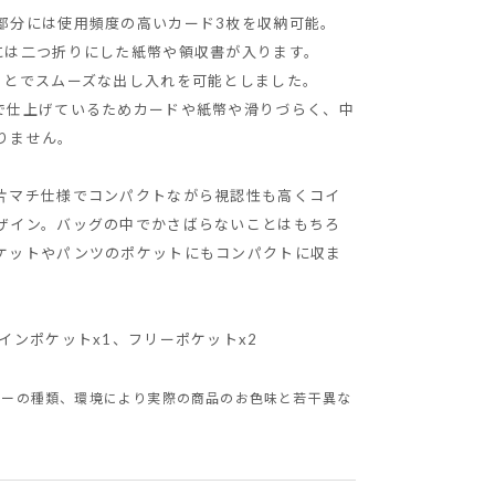
部分には使用頻度の高いカード3枚を収納可能。
には二つ折りにした紙幣や領収書が入ります。
ことでスムーズな出し入れを可能としました。
で仕上げているためカードや紙幣や滑りづらく、中
りません。
片マチ仕様でコンパクトながら視認性も高くコイ
ザイン。バッグの中でかさばらないことはもちろ
ケットやパンツのポケットにもコンパクトに収ま
インポケットx1、フリーポケットx2
ターの種類、環境により実際の商品のお色味と若干異な