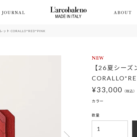
JOURNAL
ABOUT
 CORALLO*RED*PINK
NEW
【26夏シー
CORALLO*RE
¥
33,000
税込