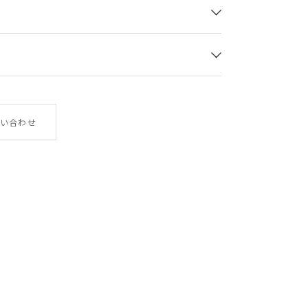
やぎ革
い合わせ
幅×高さ×厚み 12×8.3×0.5
45g
イタリア
LA354GT